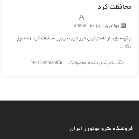
محافظت کرد
جولای 15, 2018
admin
چگونه باید از لاستیکهای دور درب خودرو محافظت کرد 1- تمیز
نگه…
on
دسته‌بندی نشده
,
محصولات
No Comment
چگونه
باید
از
لاستیکهای
دور
درب
خودرو
محافظت
فروشگاه مترو موتورز ایران
کرد