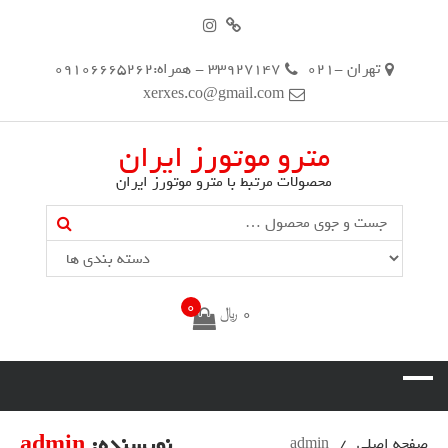
تهران -021
33927147 - همراه:09106665262
xerxes.co@gmail.com
مترو موتورز ایران
محصولات مرتبط با مترو موتورز ایران
Search
0
0
﷼
نویسنده:
admin
صفحه اصلی
admin