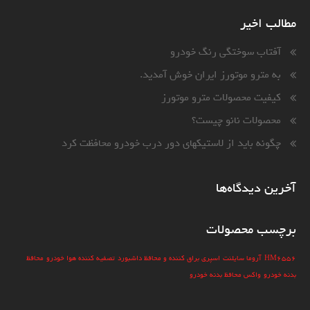
مطالب اخیر
آفتاب سوختگی رنگ خودرو
به مترو موتورز ایران خوش آمدید.
کیفیت محصولات مترو موتورز
محصولات نانو چیست؟
چگونه باید از لاستیکهای دور درب خودرو محافظت کرد
آخرین دیدگاه‌ها
برچسب محصولات
HM6556
آروما سایلنت
اسپری براق کننده و محافظ داشبورد
تصفیه کننده هوا خودرو
محافظ
بدنه خودرو
واکس محافظ بدنه خودرو