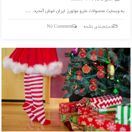
به وبسایت محصولات مترو موتورز ایران خوش آمدید. ….
on
دسته‌بندی نشده
No Comment
به
مترو
موتورز
ایران
خوش
آمدید.