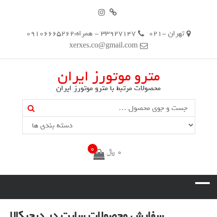
تهران -021
33927147 - همراه:09106665262
xerxes.co@gmail.com
مترو موتورز ایران
محصولات مرتبط با مترو موتورز ایران
Search
0
0
﷼
سفارش محصولات سایت در دیجیکالا